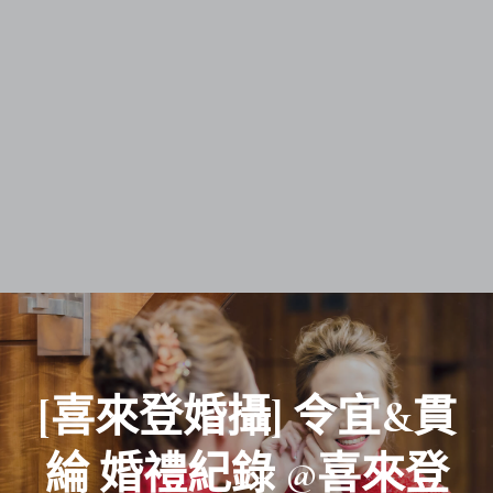
[喜來登婚攝] 令宜&貫
綸 婚禮紀錄 @喜來登