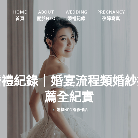
HOME
ABOUT
WEDDING
PREGNANCY
首頁
關於NEO
婚禮紀錄
孕婦寫真
婚禮紀錄｜婚宴流程類婚紗
薦全紀實
婚攝NEO攝影作品