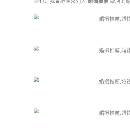
這也是我會把漢來列入
婚攝推薦
飯店的