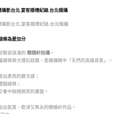
線條為愛加分
短暫卻浪漫的
類婚紗拍攝
。
屬線條與大理石紋路，是婚攝眼中「天然的高級背景」。
造出柔亮的層次感；
禮服線條；
交會中相視微笑的畫面。
拍出氣質、乾淨又雋永的類婚紗作品。