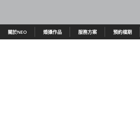
關於NEO
婚攝作品
服務方案
預約檔期
Hello! Neo孕婦寫真新網站成立囉~
請進入新網址
http://neowustudio.com/